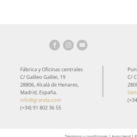
Fábrica y Oficinas centrales
Pun
C/ Galileo Galilei, 19
C/ C
28806, Alcalá de Henares,
280
Madrid, España.
tie
info@granda.com
(+34
(+34) 91 802 36 55
Términos y condiciones
|
Aviso legal
|
P