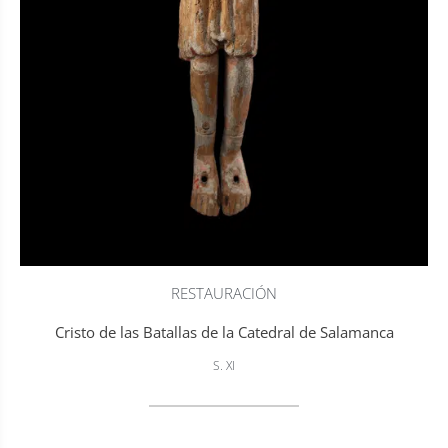
RESTAURACIÓN
Cristo de las Batallas de la Catedral de Salamanca
S. XI