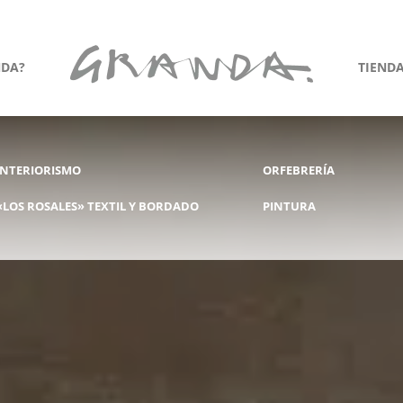
NDA?
TIEND
INTERIORISMO
ORFEBRERÍA
«LOS ROSALES» TEXTIL Y BORDADO
PINTURA