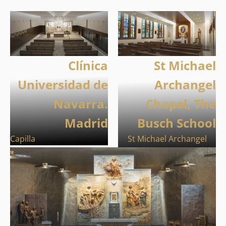
Clínica
St Michael
Universidad de
Archangel
Navarra.
Chapel, The
Madrid
Busch School
Capilla
St Michael Archangel
Chapel