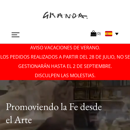
(
0
)
DESCUBRA EN NUESTRA TIENDA ONLINE UNA GRAN
AVISO VACACIONES DE VERANO.
LOS PEDIDOS REALIZADOS A PARTIR DEL 28 DE JULIO, NO SE
CANTIDAD DE ARTÍCULOS RELIGIOSOS Y LITÚRGICOS DE LA
GESTIONARÁN HASTA EL 2 DE SEPTIEMBRE.
MEJOR CALIDAD
DISCULPEN LAS MOLESTIAS.
Promoviendo la Fe desde
el Arte