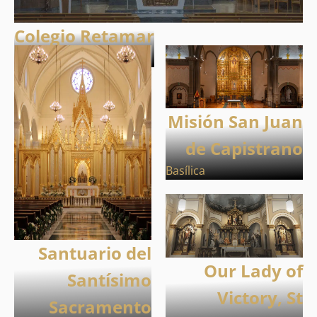
Colegio Retamar
Capilla
Misión San Juan
de Capistrano
Basílica
Santuario del
Our Lady of
Santísimo
Victory, St
Sacramento