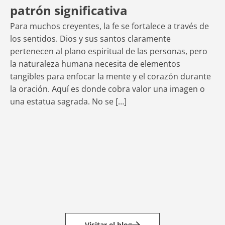
patrón significativa
Para muchos creyentes, la fe se fortalece a través de
15
los sentidos. Dios y sus santos claramente
P
pertenecen al plano espiritual de las personas, pero
la naturaleza humana necesita de elementos
M
tangibles para enfocar la mente y el corazón durante
X
la oración. Aquí es donde cobra valor una imagen o
una estatua sagrada. No se […]
El
ca
la
En
el
se
Visitar el blog