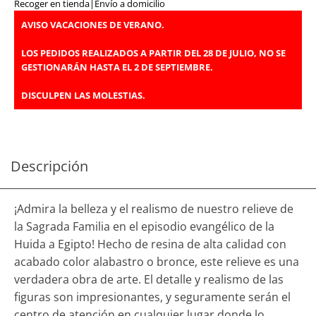
Recoger en tienda
|
Envío a domicilio
AVISO VACACIONES DE VERANO.
LOS PEDIDOS REALIZADOS A PARTIR DEL 28 DE JULIO, NO SE
GESTIONARÁN HASTA EL 2 DE SEPTIEMBRE.
DISCULPEN LAS MOLESTIAS.
Descripción
¡Admira la belleza y el realismo de nuestro relieve de
la Sagrada Familia en el episodio evangélico de la
Huida a Egipto! Hecho de resina de alta calidad con
acabado color alabastro o bronce, este relieve es una
verdadera obra de arte. El detalle y realismo de las
figuras son impresionantes, y seguramente serán el
centro de atención en cualquier lugar donde lo