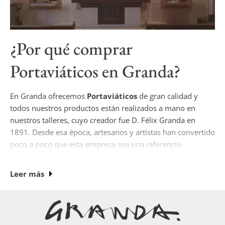
¿Por qué comprar
Portaviáticos
en Granda?
En Granda ofrecemos
Portaviáticos
de gran calidad y
todos nuestros productos están realizados a mano en
nuestros talleres, cuyo creador fue D. Félix Granda en
1891. Desde esa época, artesanos y artistas han convertido
poco a poco que esta empresa sea una referencia
ineludible en la historia del arte sacro español.
Leer más
Actualmente si desea comprar
Portaviáticos
, nuestros
diseños son únicos donde algunos de nuestros
especialistas (joyeros, plateros, ceramistas, ebanistas,,
escultores, cinceladores, broncistas, pintores...) han