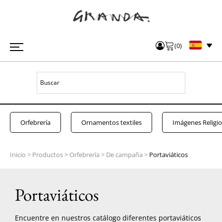
(
0
)
Orfebrería
Ornamentos textiles
Imágenes Religi
Inicio
>
Productos
>
Orfebrería
>
De campaña
>
Portaviáticos
Portaviáticos
Encuentre en nuestros catálogo diferentes portaviáticos