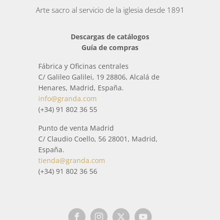
trabajado artesanalmente cada pieza.
Arte sacro al servicio de la iglesia desde 1891
En esta categoría podrás encontrar una amplia colección
Descargas de catálogos
de elementos inspirados en el mundo que nos rodea y en
Guía de compras
el culto religioso.
Fábrica y Oficinas centrales
Todos los paquetes que se envían de
Portaviáticos
se trata
C/ Galileo Galilei, 19 28806, Alcalá de
con especial cuidado para que llegue a casa en perfectas
Henares, Madrid, España.
condiciones. Cuando está a punto de enviarse, antes del
info@granda.com
envío, se comprueba por medio de un estricto control de
(+34) 91 802 36 55
calidad, que todo está correctamente.
Punto de venta Madrid
C/ Claudio Coello, 56 28001, Madrid,
España.
tienda@granda.com
(+34) 91 802 36 56