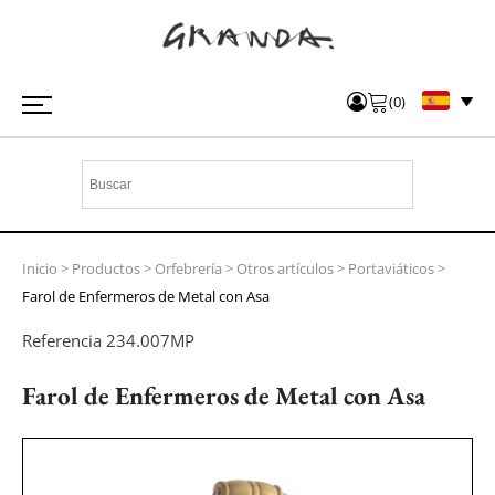
(
0
)
Inicio
>
Productos
>
Orfebrería
>
Otros artículos
>
Portaviáticos
>
Farol de Enfermeros de Metal con Asa
Referencia
234.007MP
Farol de Enfermeros de Metal con Asa