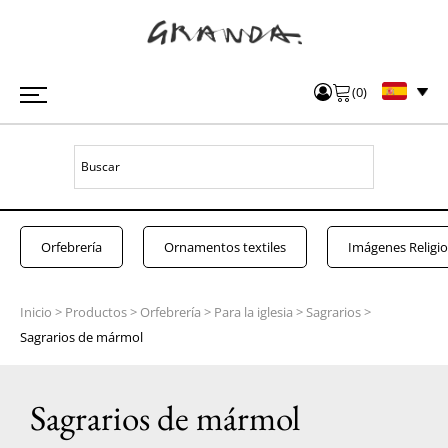
(
0
)
Orfebrería
Ornamentos textiles
Imágenes Religi
Inicio
>
Productos
>
Orfebrería
>
Para la iglesia
>
Sagrarios
>
Sagrarios de mármol
Sagrarios de mármol