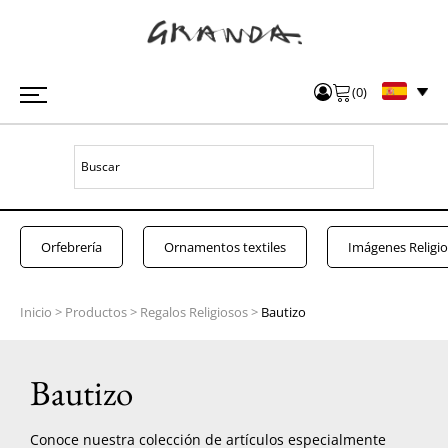
(
0
)
Orfebrería
Ornamentos textiles
Imágenes Religi
Inicio
>
Productos
>
Regalos Religiosos
>
Bautizo
Bautizo
Conoce nuestra colección de artículos especialmente