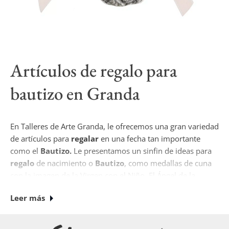
Artículos de regalo para
bautizo en Granda
En Talleres de Arte Granda, le ofrecemos una gran variedad
de artículos para
regalar
en una fecha tan importante
como el
Bautizo.
Le presentamos un sinfin de ideas para
regalo
de nacimiento o
Bautizo
, como medallas de cuna
con la imagen de la Virgen con el Niño, El Ángel de la
Guarda, así como relieves e imágenes, y conchas para el
Leer más
bautismo.