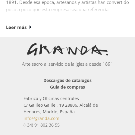
1891. Desde esa época, artesanos y artistas han convertido
poco a poco que esta empresa sea una referencia
ineludible en la historia del arte sacro español.
Leer más
Actualmente si desea comprar
Cubrecopones
, nuestros
diseños son únicos donde algunos de nuestros
especialistas (joyeros, plateros, ceramistas, ebanistas,,
escultores, cinceladores, broncistas, pintores...) han
trabajado artesanalmente cada pieza.
Arte sacro al servicio de la iglesia desde 1891
En esta categoría podrás encontrar una amplia colección
Descargas de catálogos
de elementos inspirados en el mundo que nos rodea y en
Guía de compras
el culto religioso.
Fábrica y Oficinas centrales
Todos los paquetes que se envían de
Cubrecopones
se
C/ Galileo Galilei, 19 28806, Alcalá de
trata con especial cuidado para que llegue a casa en
Henares, Madrid, España.
perfectas condiciones. Cuando está a punto de enviarse,
info@granda.com
antes del envío, se comprueba por medio de un estricto
(+34) 91 802 36 55
control de calidad, que todo está correctamente.