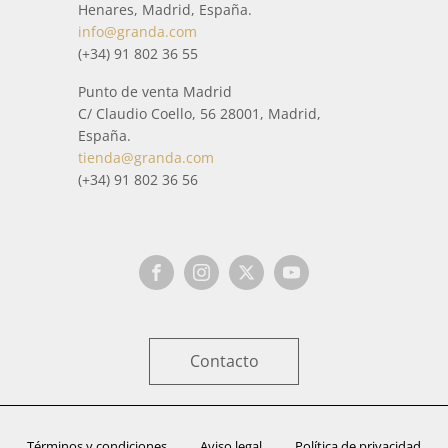
se trata con especial cuidado para que llegue a casa en
Henares, Madrid, España.
perfectas condiciones. Cuando está a punto de enviarse,
info@granda.com
antes del envío, se comprueba por medio de un estricto
(+34) 91 802 36 55
control de calidad, que todo está correctamente.
Punto de venta Madrid
C/ Claudio Coello, 56 28001, Madrid,
España.
tienda@granda.com
(+34) 91 802 36 56
Contacto
Términos y condiciones
Aviso legal
Política de privacidad