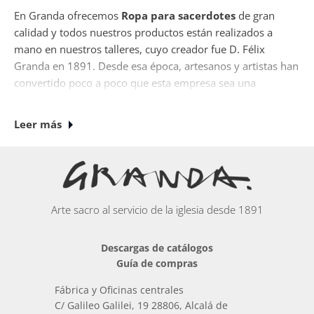
En Granda ofrecemos
Ropa para sacerdotes
de gran
calidad y todos nuestros productos están realizados a
mano en nuestros talleres, cuyo creador fue D. Félix
Granda en 1891. Desde esa época, artesanos y artistas han
convertido poco a poco que esta empresa sea una
referencia ineludible en la historia del arte sacro español.
Leer más
Actualmente si desea comprar
Ropa para sacerdotes
,
nuestros diseños son únicos donde algunos de nuestros
especialistas (joyeros, plateros, ceramistas, ebanistas,,
escultores, cinceladores, broncistas, pintores...) han
trabajado artesanalmente cada pieza.
Arte sacro al servicio de la iglesia desde 1891
En esta categoría podrás encontrar una amplia colección
Descargas de catálogos
de elementos inspirados en el mundo que nos rodea y en
Guía de compras
el culto religioso.
Fábrica y Oficinas centrales
Todos los paquetes que se envían de
Ropa para sacerdotes
C/ Galileo Galilei, 19 28806, Alcalá de