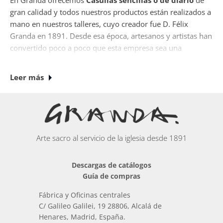
En Granda ofrecemos
Casullas sencillas o de diario
de
gran calidad y todos nuestros productos están realizados a
mano en nuestros talleres, cuyo creador fue D. Félix
Granda en 1891. Desde esa época, artesanos y artistas han
convertido poco a poco que esta empresa sea una
referencia ineludible en la historia del arte sacro español.
Leer más
Actualmente si desea comprar
Casullas sencillas o de diario
, nuestros diseños son
únicos donde algunos de nuestros especialistas (joyeros,
plateros, ceramistas, ebanistas,, escultores, cinceladores,
broncistas, pintores...) han trabajado artesanalmente cada
Arte sacro al servicio de la iglesia desde 1891
pieza.
Descargas de catálogos
En esta categoría podrás encontrar una amplia colección
Guía de compras
de elementos inspirados en el mundo que nos rodea y en
el culto religioso.
Fábrica y Oficinas centrales
C/ Galileo Galilei, 19 28806, Alcalá de
Todos los paquetes que se envían de
Henares, Madrid, España.