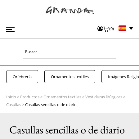
(
0
)
Orfebrería
Ornamentos textiles
Imágenes Religi
Inicio
>
Productos
>
Ornamentos textiles
>
Vestiduras litúrgicas
>
Casullas
>
Casullas sencillas o de diario
Casullas sencillas o de diario