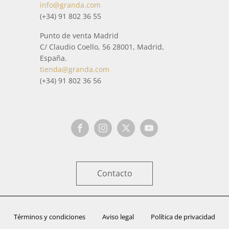
Casullas sencillas o de diario
se trata con especial cuidado
info@granda.com
para que llegue a casa en perfectas condiciones. Cuando
(+34) 91 802 36 55
está a punto de enviarse, antes del envío, se comprueba
Punto de venta Madrid
por medio de un estricto control de calidad, que todo está
C/ Claudio Coello, 56 28001, Madrid,
correctamente.
España.
tienda@granda.com
(+34) 91 802 36 56
Contacto
Términos y condiciones
Aviso legal
Política de privacidad