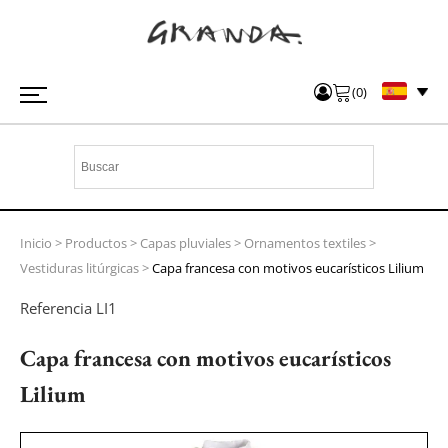
(
0
)
Inicio
>
Productos
>
Capas pluviales
>
Ornamentos textiles
>
Vestiduras litúrgicas
>
Capa francesa con motivos eucarísticos Lilium
Referencia
LI1
Capa francesa con motivos eucarísticos
Lilium