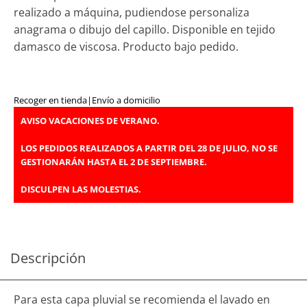
realizado a máquina, pudiendose personaliza
anagrama o dibujo del capillo. Disponible en tejido
damasco de viscosa. Producto bajo pedido.
Recoger en tienda
|
Envío a domicilio
AVISO VACACIONES DE VERANO.
LOS PEDIDOS REALIZADOS A PARTIR DEL 28 DE JULIO, NO SE
GESTIONARÁN HASTA EL 2 DE SEPTIEMBRE.
DISCULPEN LAS MOLESTIAS.
Descripción
Para esta capa pluvial se recomienda el lavado en