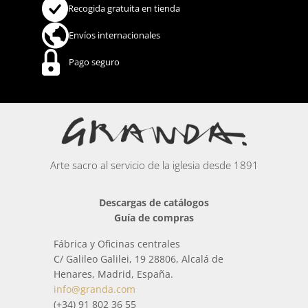
Recogida gratuita en tienda
Envíos internacionales
Pago seguro
Arte sacro al servicio de la iglesia desde 1891
Descargas de catálogos
Guía de compras
Fábrica y Oficinas centrales
C/ Galileo Galilei, 19 28806, Alcalá de
Henares, Madrid, España.
info@granda.com
(+34) 91 802 36 55