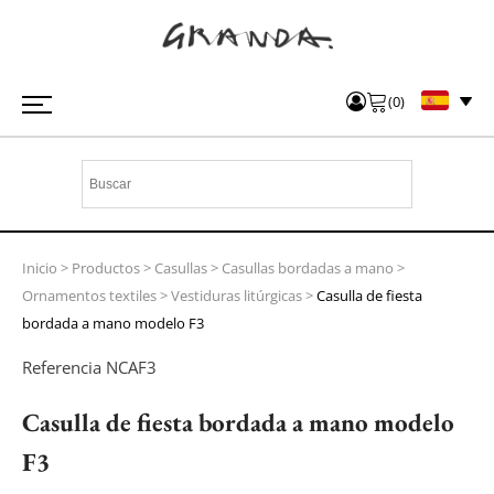
(
0
)
Inicio
>
Productos
>
Casullas
>
Casullas bordadas a mano
>
Ornamentos textiles
>
Vestiduras litúrgicas
>
Casulla de fiesta
bordada a mano modelo F3
Referencia
NCAF3
Casulla de fiesta bordada a mano modelo
F3