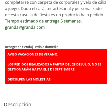
completarse con carpeta de corporales y velo de cáliz
a juego. Dado el carácter artesanal y personalizado
de esta casulla de fiesta es un producto bajo pedido.
Tiempo estimado de entrega 5 semanas.
granda@granda.com
Recoger en tienda
|
Envío a domicilio
AVISO VACACIONES DE VERANO.
LOS PEDIDOS REALIZADOS A PARTIR DEL 28 DE JULIO, NO SE
GESTIONARÁN HASTA EL 2 DE SEPTIEMBRE.
DISCULPEN LAS MOLESTIAS.
Descripción