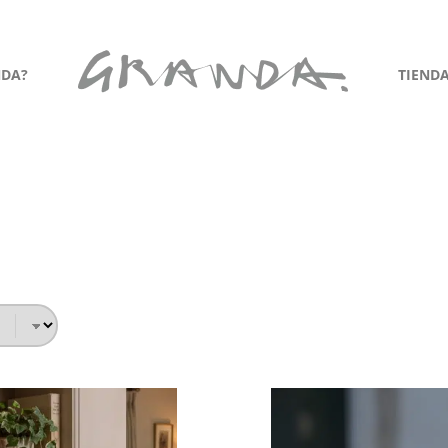
NDA?
TIEND