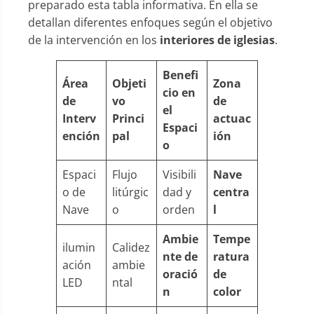
preparado esta tabla informativa. En ella se
detallan diferentes enfoques según el objetivo
de la intervención en los
interiores de iglesias
.
Benefi
Área
Objeti
Zona
cio en
de
vo
de
el
Interv
Princi
actuac
Espaci
ención
pal
ión
o
Espaci
Flujo
Visibili
Nave
o de
litúrgic
dad y
centra
Nave
o
orden
l
Ambie
Tempe
ilumin
Calidez
nte de
ratura
ación
ambie
oració
de
LED
ntal
n
color