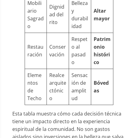
Mobili
Belleza
Dignid
ario
y
Altar
ad del
Sagrad
durabil
mayor
rito
o
idad
Respet
Patrim
Restau
Conser
o al
onio
ración
vación
pasad
históri
o
co
Eleme
Realce
Sensac
ntos
arquite
ión de
Bóved
de
ctónic
amplit
as
Techo
o
ud
Esta tabla muestra cómo cada decisión técnica
tiene un impacto directo en la experiencia
espiritual de la comunidad. No son gastos
aislados sino inversiones en la belleza que salva