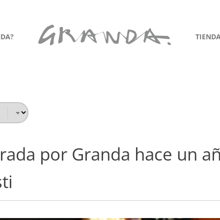
NDA?
TIEND
urada por Granda hace un añ
ti