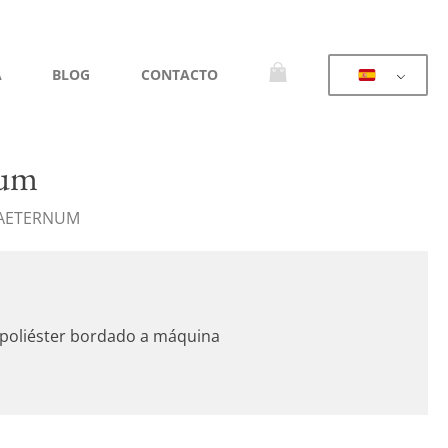
A
BLOG
CONTACTO
num
 AETERNUM
y poliéster bordado a máquina