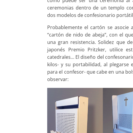
como puede ser una ceremonia al a
ceremonias dentro de un templo como
dos modelos de confesionario portáti
Probablemente el cartón se asocie a
“cartón de nido de abeja”, con el qu
una gran resistencia. Solidez que 
japonés Premio Pritzker, utilice e
catedrales… El diseño del confesonari
kilos- y su portabilidad, al plegars
para el confesor- que cabe en una bol
observar: