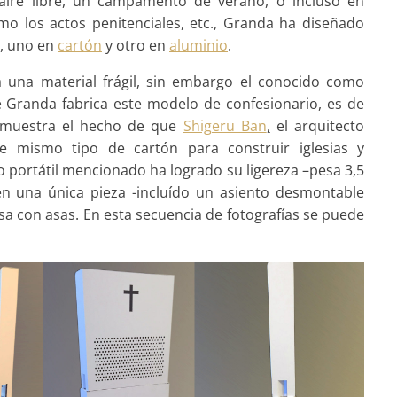
ire libre, un campamento de verano, o incluso en
 los actos penitenciales, etc., Granda ha diseñado
l, uno en
cartón
y otro en
aluminio
.
 una material frágil, sin embargo el conocido como
e Granda fabrica este modelo de confesionario, es de
demuestra el hecho de que
Shigeru Ban
,
el arquitecto
ste mismo tipo de cartón para construir iglesias y
o portátil mencionado ha logrado su ligereza –pesa 3,5
e en una única pieza -incluído un asiento desmontable
sa con asas. En esta secuencia de fotografías se puede