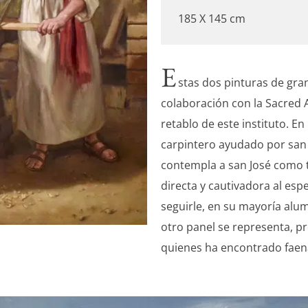
185 X 145 cm
E
stas dos pinturas de gran
colaboración con la Sacred 
retablo de este instituto. E
carpintero ayudado por san J
contempla a san José como t
directa y cautivadora al espe
seguirle, en su mayoría alum
otro panel se representa, pr
quienes ha encontrado faen