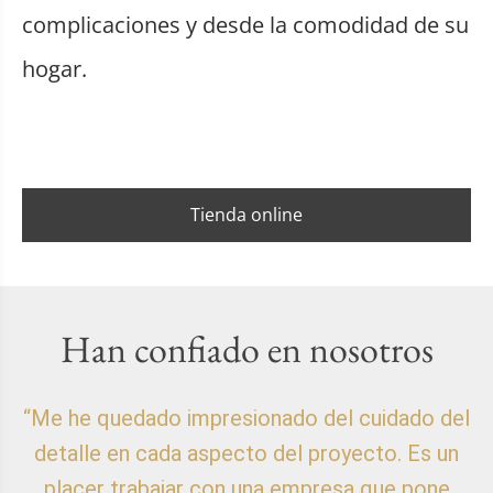
complicaciones y desde la comodidad de su
hogar.
Tienda online
Han confiado en nosotros
“Me he quedado impresionado del cuidado del
detalle en cada aspecto del proyecto. Es un
placer trabajar con una empresa que pone
p