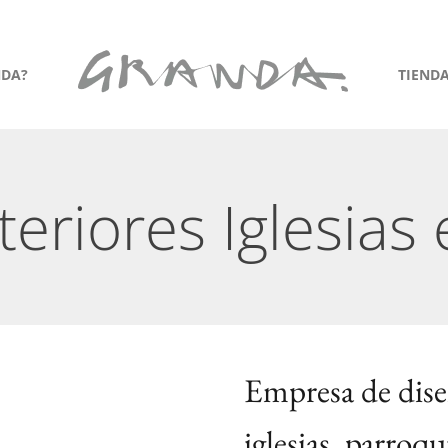
NDA?
TIEND
teriores Iglesias
Empresa de dise
iglesias, parroqu