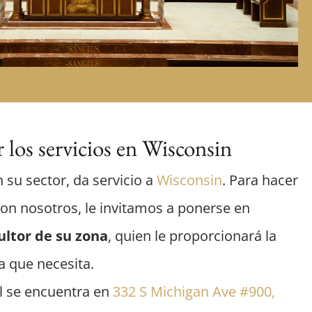
 los servicios en Wisconsin
n su sector, da servicio a
Wisconsin
. Para hacer
con nosotros, le invitamos a ponerse en
ultor de su zona
, quien le proporcionará la
a que necesita.
l se encuentra en
332 S Michigan Ave #900,