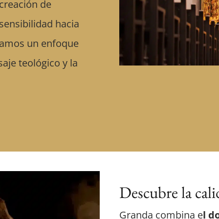
 creación de
sensibilidad hacia
ptamos un enfoque
aje teológico y la
Descubre la cal
Granda combina e
l d