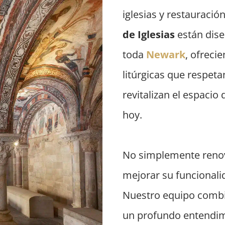
iglesias y restauració
de Iglesias
están dise
toda
Newark
, ofreci
litúrgicas que respet
revitalizan el espacio
hoy.
No simplemente renov
mejorar su funcionalid
Nuestro equipo combi
un profundo entendimi