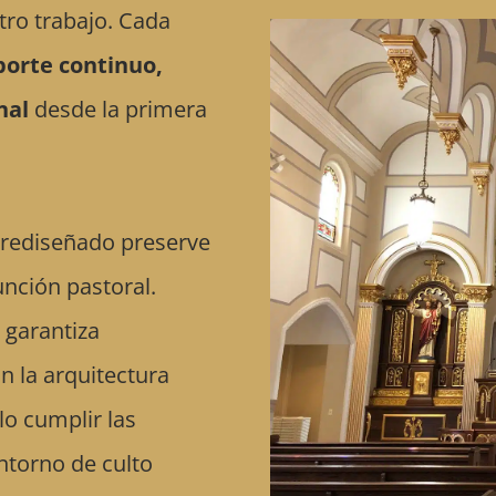
stro trabajo. Cada
porte continuo,
nal
desde la primera
rediseñado preserve
función pastoral.
 garantiza
on la arquitectura
lo cumplir las
ntorno de culto