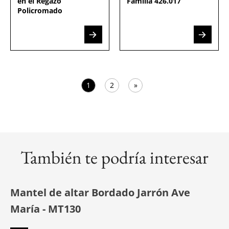
en el Regazo
Familia 426.017
Policromado
1
2
»
También te podría interesar
Mantel de altar Bordado Jarrón Ave
María - MT130