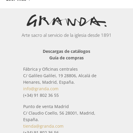
Actualmente si desea comprar
Belenes y nacimientos
,
nuestros diseños son únicos donde algunos de nuestros
especialistas (joyeros, plateros, ceramistas, ebanistas,,
escultores, cinceladores, broncistas, pintores...) han
trabajado artesanalmente cada pieza.
Arte sacro al servicio de la iglesia desde 1891
En esta categoría podrás encontrar una amplia colección
Descargas de catálogos
de elementos inspirados en el mundo que nos rodea y en
Guía de compras
el culto religioso.
Fábrica y Oficinas centrales
Todos los paquetes que se envían de
C/ Galileo Galilei, 19 28806, Alcalá de
Belenes y nacimientos
se trata con especial cuidado para
Henares, Madrid, España.
que llegue a casa en perfectas condiciones. Cuando está a
info@granda.com
punto de enviarse, antes del envío, se comprueba por
(+34) 91 802 36 55
medio de un estricto control de calidad, que todo está
Punto de venta Madrid
correctamente.
C/ Claudio Coello, 56 28001, Madrid,
España.
tienda@granda.com
(+34) 91 802 36 56