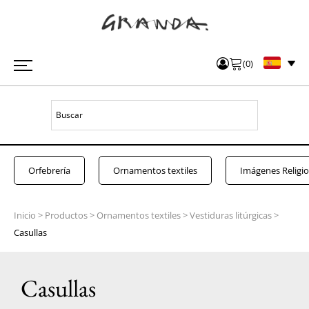
(
0
)
Orfebrería
Ornamentos textiles
Imágenes Religi
Inicio
>
Productos
>
Ornamentos textiles
>
Vestiduras litúrgicas
>
Casullas
Casullas