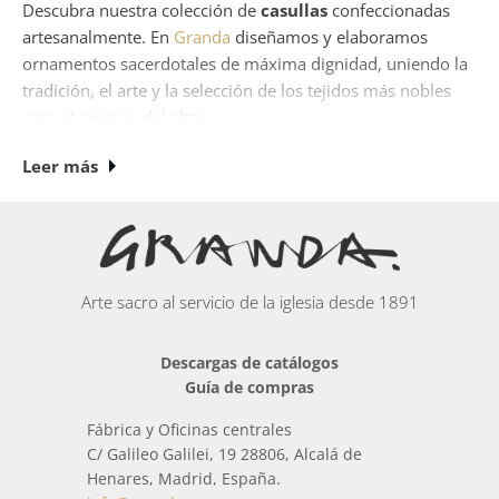
Descubra nuestra colección de
casullas
confeccionadas
artesanalmente. En
Granda
diseñamos y elaboramos
ornamentos sacerdotales de máxima dignidad, uniendo la
tradición, el arte y la selección de los tejidos más nobles
para el servicio del altar.
Confección artesanal de
Leer más
casullas sacerdotales
La elaboración de nuestros ornamentos sagrados es un
Arte sacro al servicio de la iglesia desde 1891
proceso minucioso que requiere de manos expertas. Cada
casulla sacerdotal
de Arte Granda está confeccionada
Descargas de catálogos
cuidando hasta el más mínimo detalle, empleando
Guía de compras
materiales de primera calidad como sedas, damascos,
terciopelos y brocados. Destacan especialmente nuestras
Fábrica y Oficinas centrales
casullas bordadas a mano
, que incorporan aplicaciones,
C/ Galileo Galilei, 19 28806, Alcalá de
hilos de oro y seda, creando piezas únicas que aportan
Henares, Madrid, España.
belleza y solemnidad a la celebración de la Eucaristía.