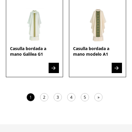
Casulla bordada a
Casulla bordada a
mano Galilea G1
mano modelo A1
1
2
3
4
5
»