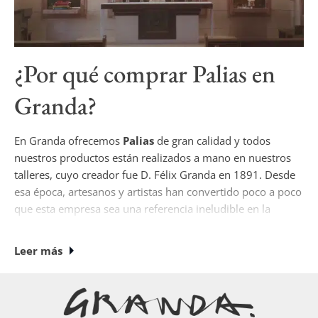
¿Por qué comprar
Palias
en
Granda?
En Granda ofrecemos
Palias
de gran calidad y todos
nuestros productos están realizados a mano en nuestros
talleres, cuyo creador fue D. Félix Granda en 1891. Desde
esa época, artesanos y artistas han convertido poco a poco
que esta empresa sea una referencia ineludible en la
historia del arte sacro español.
Leer más
Actualmente si desea comprar
Palias
, nuestros diseños
son únicos donde algunos de nuestros especialistas
(joyeros, plateros, ceramistas, ebanistas,, escultores,
cinceladores, broncistas, pintores...) han trabajado