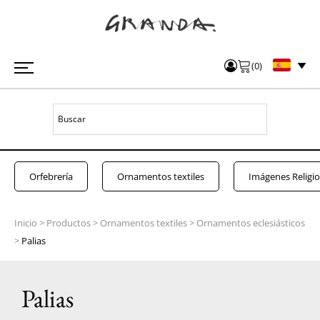
(
0
)
Orfebrería
Ornamentos textiles
Imágenes Religi
Inicio
>
Productos
>
Ornamentos textiles
>
Ornamentos eclesiásticos
>
Palias
Palias