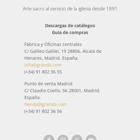
artesanalmente cada pieza.
Arte sacro al servicio de la iglesia desde 1891
En esta categoría podrás encontrar una amplia colección
Descargas de catálogos
de elementos inspirados en el mundo que nos rodea y en
Guía de compras
el culto religioso.
Fábrica y Oficinas centrales
Todos los paquetes que se envían de
Palias
se trata con
C/ Galileo Galilei, 19 28806, Alcalá de
especial cuidado para que llegue a casa en perfectas
Henares, Madrid, España.
condiciones. Cuando está a punto de enviarse, antes del
info@granda.com
envío, se comprueba por medio de un estricto control de
(+34) 91 802 36 55
calidad, que todo está correctamente.
Punto de venta Madrid
C/ Claudio Coello, 56 28001, Madrid,
España.
tienda@granda.com
(+34) 91 802 36 56