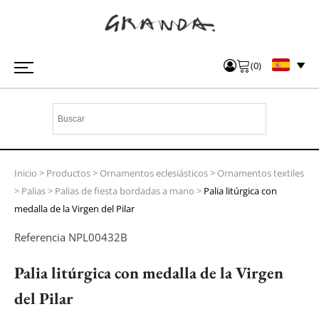
(
0
)
Inicio
>
Productos
>
Ornamentos eclesiásticos
>
Ornamentos textiles
>
Palias
>
Palias de fiesta bordadas a mano
>
Palia litúrgica con
medalla de la Virgen del Pilar
Referencia
NPL00432B
Palia litúrgica con medalla de la Virgen
del Pilar