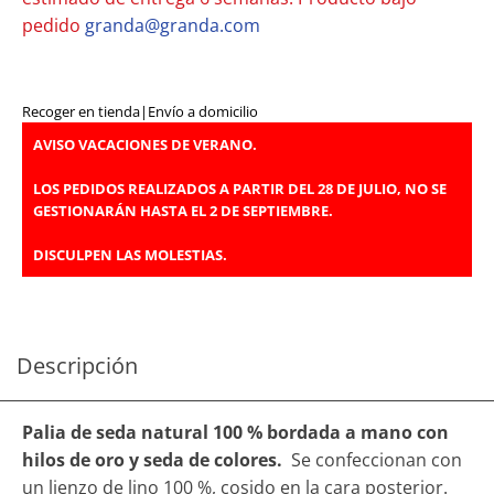
pedido
granda@granda.com
Recoger en tienda
|
Envío a domicilio
AVISO VACACIONES DE VERANO.
LOS PEDIDOS REALIZADOS A PARTIR DEL 28 DE JULIO, NO SE
GESTIONARÁN HASTA EL 2 DE SEPTIEMBRE.
DISCULPEN LAS MOLESTIAS.
Descripción
Palia de seda natural 100 % bordada a mano con
hilos de oro y seda de colores.
Se confeccionan con
un lienzo de lino 100 %, cosido en la cara posterior.