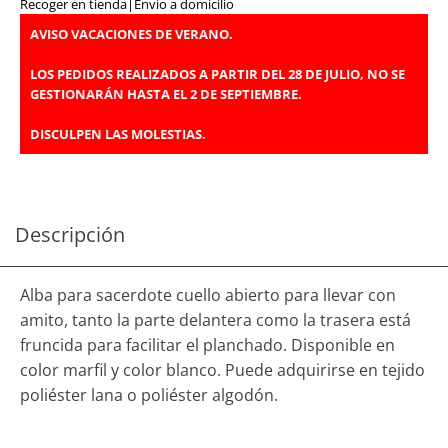
Recoger en tienda
|
Envío a domicilio
AVISO VACACIONES DE VERANO.
LOS PEDIDOS REALIZADOS A PARTIR DEL 28 DE JULIO, NO SE
GESTIONARÁN HASTA EL 2 DE SEPTIEMBRE.
DISCULPEN LAS MOLESTIAS.
Descripción
Alba para sacerdote cuello abierto para llevar con
amito, tanto la parte delantera como la trasera está
fruncida para facilitar el planchado. Disponible en
color marfil y color blanco. Puede adquirirse en tejido
poliéster lana o poliéster algodón.