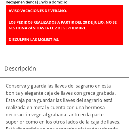
Recoger en tienda
|
Envío a domicilio
AVISO VACACIONES DE VERANO.
LOS PEDIDOS REALIZADOS A PARTIR DEL 28 DE JULIO, NO SE
GESTIONARÁN HASTA EL 2 DE SEPTIEMBRE.
DISCULPEN LAS MOLESTIAS.
Descripción
Conserva y guarda las llaves del sagrario en esta
bonita y elegante caja de llaves con greca grabada.
Esta caja para guardar las llaves del sagrario está
realizada en metal y cuenta con una hermosa
decoración vegetal grabada tanto en la parte
superior como en los otros lados de la caja de llaves.
Está disponible en dos acabados plateado y dorado.