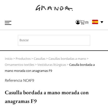
(
0
)
Inicio
>
Productos
>
Casullas
>
Casullas bordadas a mano
>
Ornamentos textiles
>
Vestiduras litúrgicas
>
Casulla bordada a
mano morada con anagramas F9
Referencia
NCAF9
Casulla bordada a mano morada con
anagramas F9