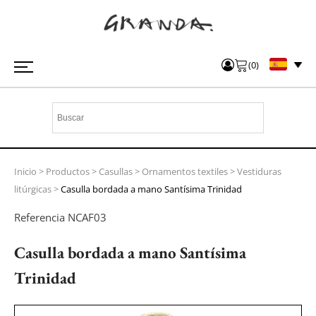
(
0
)
Inicio
>
Productos
>
Casullas
>
Ornamentos textiles
>
Vestiduras
litúrgicas
>
Casulla bordada a mano Santísima Trinidad
Referencia
NCAF03
Casulla bordada a mano Santísima
Trinidad