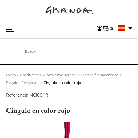
(
0
)
Inicio
>
Productos
>
Albas y roquetes
>
Ordenación sacerdotal
>
Regalos Religiosos
>
Cíngulo en color rojo
Referencia
NCI001R
Cíngulo en color rojo