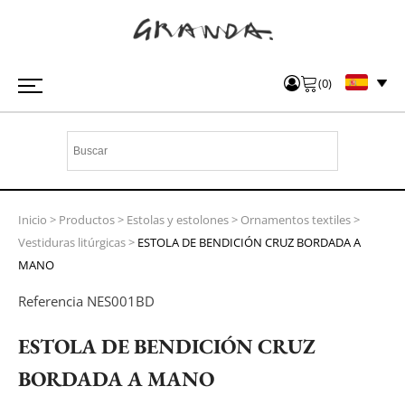
(
0
)
Inicio
>
Productos
>
Estolas y estolones
>
Ornamentos textiles
>
Vestiduras litúrgicas
>
ESTOLA DE BENDICIÓN CRUZ BORDADA A
MANO
Referencia
NES001BD
ESTOLA DE BENDICIÓN CRUZ
BORDADA A MANO