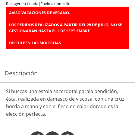
Recoger en tienda
|
Envío a domicilio
AVISO VACACIONES DE VERANO.
LOS PEDIDOS REALIZADOS A PARTIR DEL 28 DE JULIO, NO SE
GESTIONARÁN HASTA EL 2 DE SEPTIEMBRE.
DISCULPEN LAS MOLESTIAS.
Descripción
Si buscas una estola sacerdotal parala bendición,
ésta, realizada en damasco de viscosa, con una cruz
borda a mano y con el fleco en color dorado es la
elección perfecta.