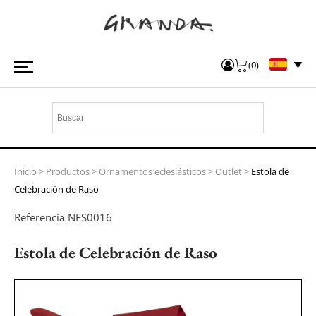
(
0
)
Inicio
>
Productos
>
Ornamentos eclesiásticos
>
Outlet
>
Estola de
Celebración de Raso
Referencia
NES0016
Estola de Celebración de Raso