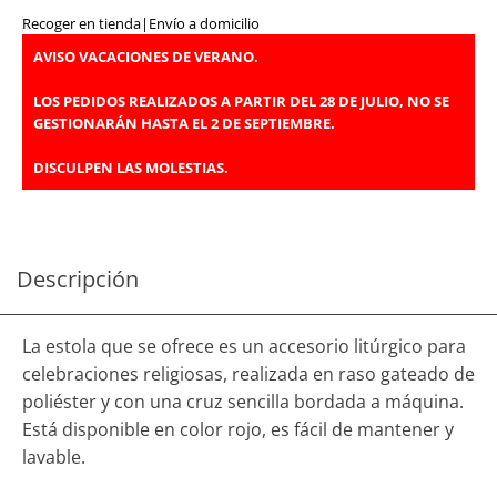
Recoger en tienda
|
Envío a domicilio
AVISO VACACIONES DE VERANO.
LOS PEDIDOS REALIZADOS A PARTIR DEL 28 DE JULIO, NO SE
GESTIONARÁN HASTA EL 2 DE SEPTIEMBRE.
DISCULPEN LAS MOLESTIAS.
Descripción
La estola que se ofrece es un accesorio litúrgico para
celebraciones religiosas, realizada en raso gateado de
poliéster y con una cruz sencilla bordada a máquina.
Está disponible en color rojo, es fácil de mantener y
lavable.