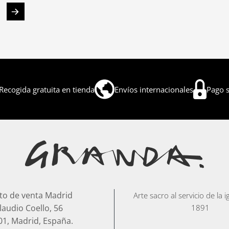
Recogida gratuita en tienda
Envíos internacionales
Pago 
to de venta Madrid
Arte sacro al servicio de la 
laudio Coello, 56
1891
01, Madrid, España.