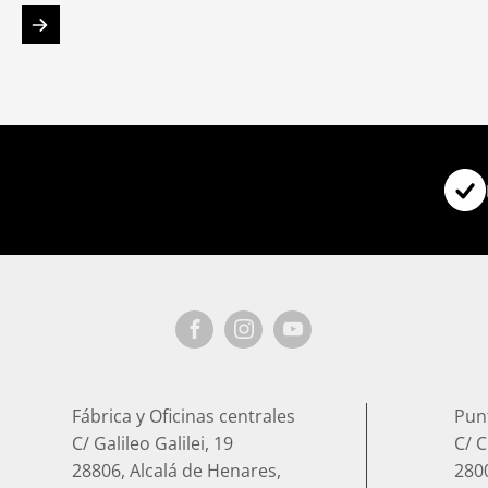
Fábrica y Oficinas centrales
Pun
C/ Galileo Galilei, 19
C/ C
28806, Alcalá de Henares,
280