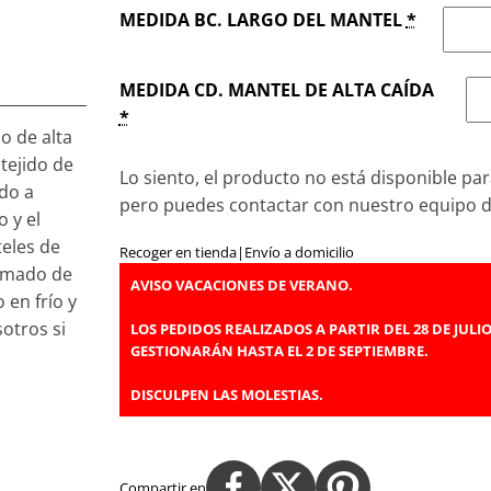
MEDIDA BC. LARGO DEL MANTEL
*
MEDIDA CD. MANTEL DE ALTA CAÍDA
*
o de alta
 tejido de
Lo siento, el producto no está disponible par
do a
pero puedes contactar con nuestro equipo 
 y el
teles de
Recoger en tienda
|
Envío a domicilio
timado de
AVISO VACACIONES DE VERANO.
 en frío y
otros si
LOS PEDIDOS REALIZADOS A PARTIR DEL 28 DE JULIO
GESTIONARÁN HASTA EL 2 DE SEPTIEMBRE.
.
DISCULPEN LAS MOLESTIAS.
Compartir en