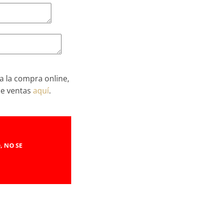
a la compra online,
de ventas
aquí
.
, NO SE