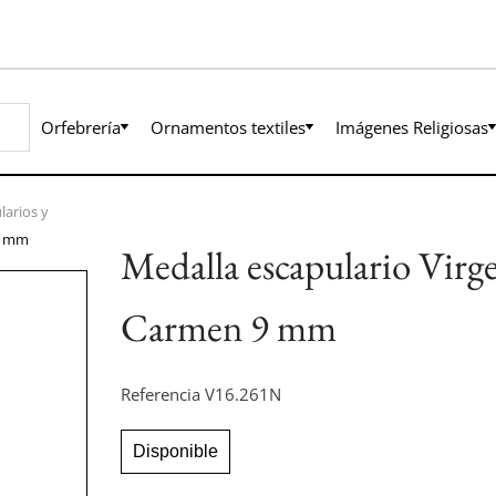
Orfebrería
Ornamentos textiles
Imágenes Religiosas
larios y
 9 mm
Medalla escapulario Virge
Carmen 9 mm
Referencia
V16.261N
Disponible