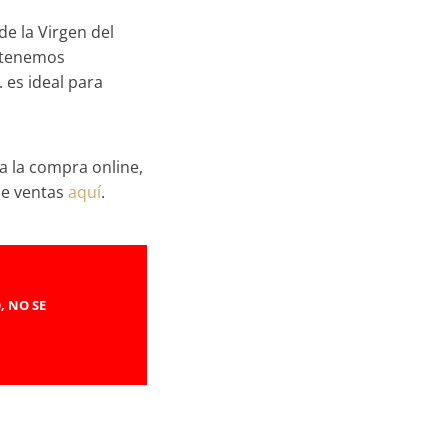
e la Virgen del
s tenemos
 es ideal para
a la compra online,
de ventas
aquí
.
, NO SE