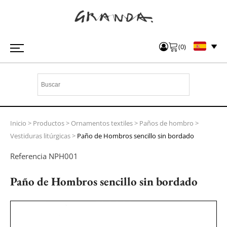
(
0
)
Inicio
>
Productos
>
Ornamentos textiles
>
Paños de hombro
>
Vestiduras litúrgicas
>
Paño de Hombros sencillo sin bordado
Referencia
NPH001
Paño de Hombros sencillo sin bordado