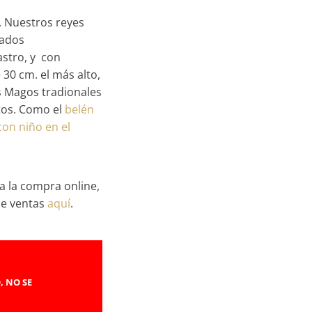
. Nuestros reyes
mados
stro, y con
 30 cm. el más alto,
s Magos tradionales
os. Como el
belén
con niño en el
a la compra online,
de ventas
aquí
.
, NO SE