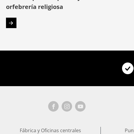
orfebrería religiosa
Fábrica y Oficinas centrales
Pun