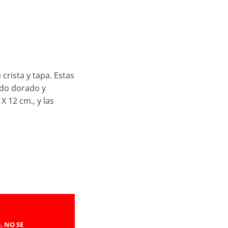
 crista y tapa. Estas
ado dorado y
X 12 cm., y las
, NO SE