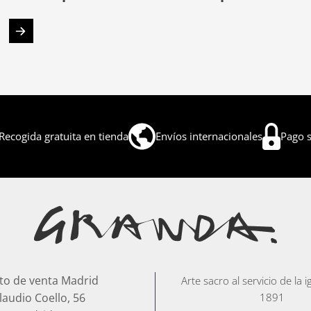
Recogida gratuita en tienda
Envíos internacionales
Pago 
to de venta Madrid
Arte sacro al servicio de la 
laudio Coello, 56
1891