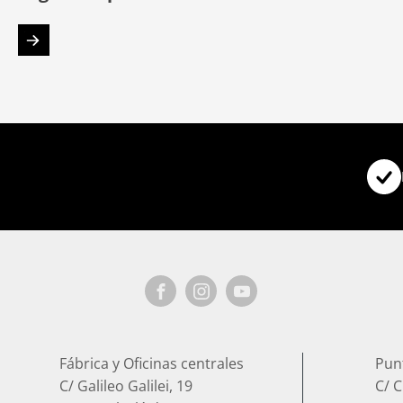
Fábrica y Oficinas centrales
Pun
C/ Galileo Galilei, 19
C/ C