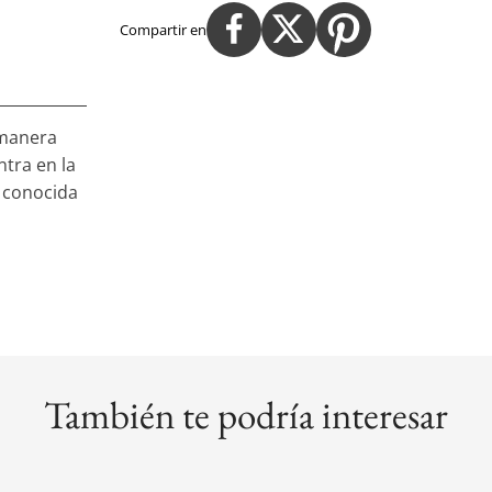
Compartir en
 manera
ntra en la
y conocida
También te podría interesar