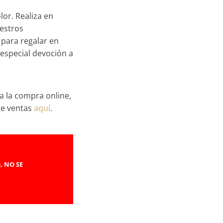
lor. Realiza en
estros
l para regalar en
 especial devoción a
a la compra online,
de ventas
aquí
.
, NO SE