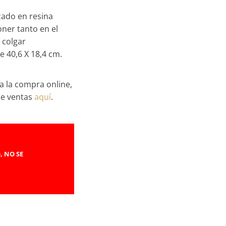
zado en resina
oner tanto en el
 colgar
 40,6 X 18,4 cm.
a la compra online,
de ventas
aquí
.
, NO SE