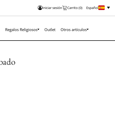
Español
Iniciar sesión
Carrito
(
0
)
Regalos Religiosos
Outlet
Otros artículos
abado