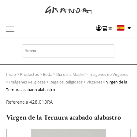
(
0
)
Inicio
>
Productos
>
Boda
>
Día de la Madre
>
Imágenes de Vírgenes
>
Imágenes Religiosas
>
Regalos Religiosos
>
Vírgenes
>
Virgen de la
Ternura acabado alabastro
Referencia
428.013RA
Virgen de la Ternura acabado alabastro