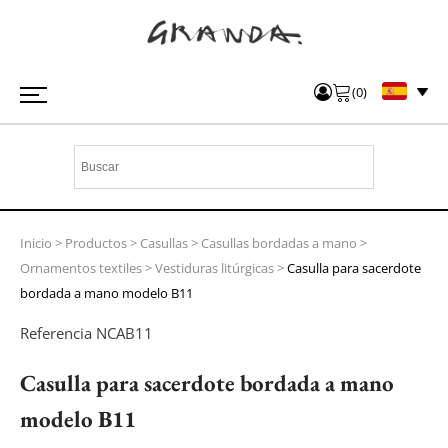
(
0
)
Inicio
>
Productos
>
Casullas
>
Casullas bordadas a mano
>
Ornamentos textiles
>
Vestiduras litúrgicas
>
Casulla para sacerdote
bordada a mano modelo B11
Referencia
NCAB11
Casulla para sacerdote bordada a mano
modelo B11