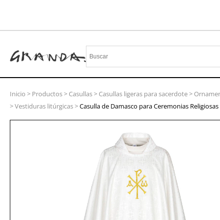
Inicio
>
Productos
>
Casullas
>
Casullas ligeras para sacerdote
>
Ornament
>
Vestiduras litúrgicas
>
Casulla de Damasco para Ceremonias Religiosas 