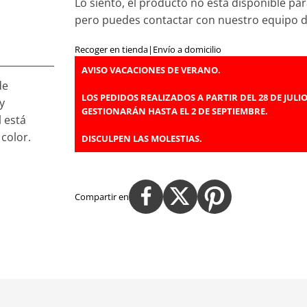
Lo siento, el producto no está disponible par
pero puedes contactar con nuestro equipo 
Recoger en tienda
|
Envío a domicilio
AVISO VACACIONES DE VERANO.
de
LOS PEDIDOS REALIZADOS A PARTIR DEL 28 DE JULIO
y
GESTIONARÁN HASTA EL 2 DE SEPTIEMBRE.
 está
color.
DISCULPEN LAS MOLESTIAS.
Compartir en