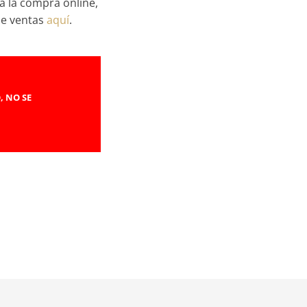
a la compra online,
de ventas
aquí
.
, NO SE