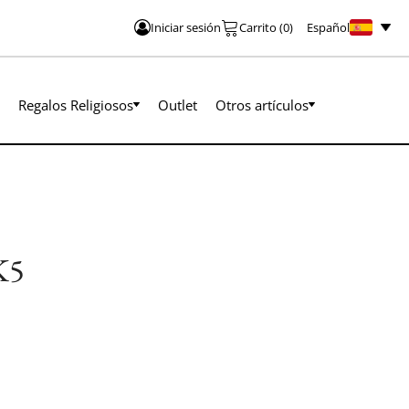
Español
Iniciar sesión
Carrito
(
0
)
Regalos Religiosos
Outlet
Otros artículos
K5