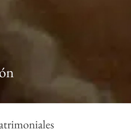
ión
atrimoniales