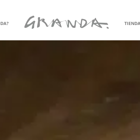
NDA?
TIEND